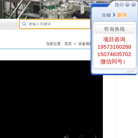
项目咨询
19573160288
当前位置：首页 > 设备视频 >洗衣粉设备
15074835702
微信同号）