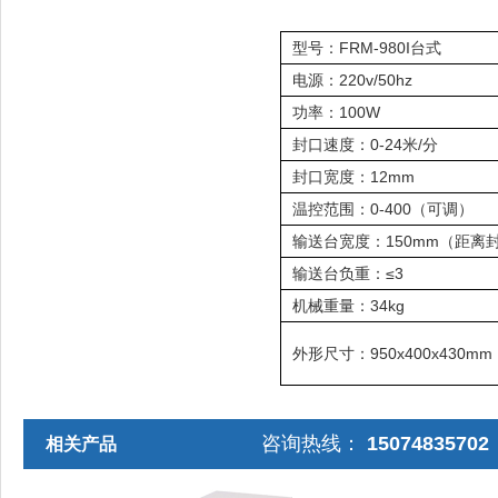
型号：FRM-980I台式
电源：220v/50hz
功率：100W
封口速度：0-24米/分
封口宽度：12mm
温控范围：0-400（可调）
输送台宽度：150mm（距离
输送台负重：≤3
机械重量：34kg
外形尺寸：950x400x430mm
咨询热线：
1507483570
相关产品