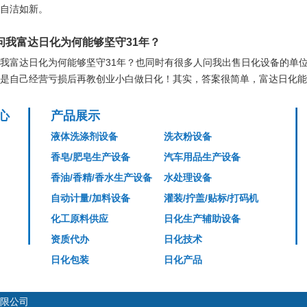
自洁如新。
问我富达日化为何能够坚守31年？
我富达日化为何能够坚守31年？也同时有很多人问我出售日化设备的单位
是自己经营亏损后再教创业小白做日化！其实，答案很简单，富达日化能
心
产品展示
液体洗涤剂设备
洗衣粉设备
香皂/肥皂生产设备
汽车用品生产设备
香油/香精/香水生产设备
水处理设备
自动计量/加料设备
灌装/拧盖/贴标/打码机
化工原料供应
日化生产辅助设备
资质代办
日化技术
日化包装
日化产品
限公司