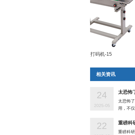
02
+
洗衣粉封口打码机-15
相关资讯
太恐怖
24
太恐怖了
2025-05
用，不
重磅科
22
重磅科研