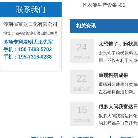
打码机-15
+
洗衣液生产设备 -01
联系我们
湖南省富达日化有限公司
相关资讯
地址：湖南省长沙市洪山路188号
多项专利发明人王先军
太恐怖了，粉状原
24
手机：150-7483-5702
太恐怖了粉状原料人
手机：195-7316-0288
2025-05
用，不仅有利于人身
重磅科研成果
22
重磅科研成果各类布
2025-05
左右布料自洁如新。
很多人问我富达日
15
很多人问我富达日化
2025-05
的老师都是自己经营